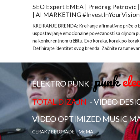
SEO Expert EMEA | Predrag Petrovic |
| AI MARKETING #InvestInYourVision
KREIRANJE BRENDA: Kreiranje afirmativne priče o br
uspostavljanje emocionalne povezanosti sa ciljnom pu
na konkurentnom tržištu. Evo koraka, korak po korak 
Definirajte identitet svog brenda: Začnite razumeva
punk
ele
ELEKTRO PUNK :
TOTAL DIZAJN
- VIDEO DESI
VIDEO OPTIMIZED MUSIC MA
CERAK / BELGRADE - MoMA