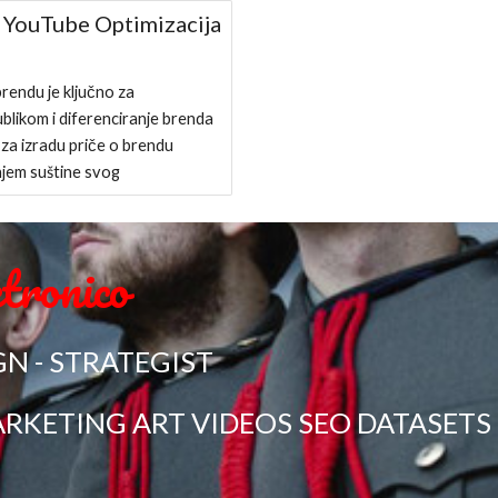
 YouTube Optimizacija
endu je ključno za
blikom i diferenciranje brenda
za izradu priče o brendu
njem suštine svog
ctronico
GN - STRATEGIST
RKETING ART VIDEOS SEO DATASETS